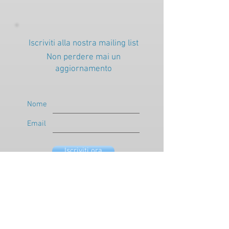
Iscriviti alla nostra mailing list
Non perdere mai un
aggiornamento
Nome
Email
Iscriviti ora
MAILING LIST