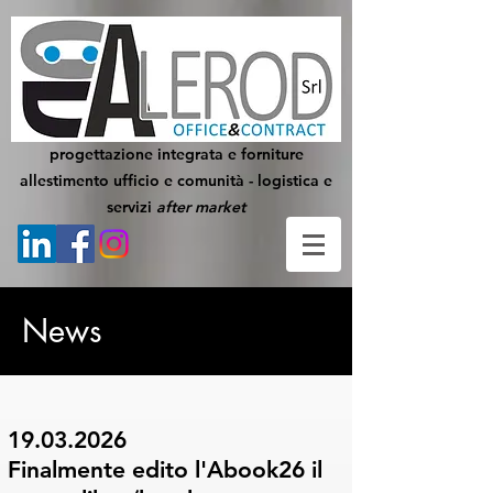
progettazione integrata e forniture
allestimento ufficio e comunità - logistica e
servizi
after market
News
19.03.2026
Finalmente edito l'Abook26 il