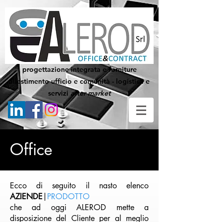
progettazione integrata e forniture
allestimento ufficio e comunità - logistica e
servizi
after market
Office
Ecco di seguito il nasto elenco
AZIENDE
|
PRODOTTO
che ad oggi ALEROD mette a
disposizione del Cliente per al meglio