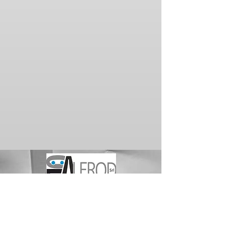
©
2017 - 2025
ALEROD S.r.l.
PI
08735921218
| Corso Umberto I 42/A
-
80055 Portici - Napoli - ITALY -
tel.
+39
081 399 2395